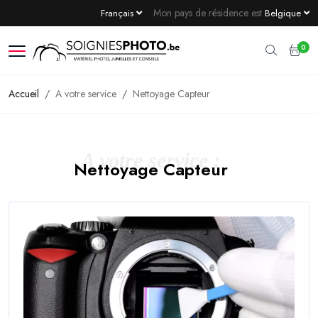
Mon pays de résidence est
Français
Belgique
0
Accueil
A votre service
Nettoyage Capteur
A votre service :
Nettoyage Capteur